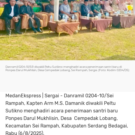
Danramil 0204-10/SR diwakili Peltu Sutikno menghadiri acara penerimaan santri baru di
Ponpes Darul Mukhlisin, Desa Cempedak Lobang, Sei Rampah, Sergai. (Foto: Kodim 0204/DS)
MedanEkspress | Sergai - Danramil 0204-10/Sei
Rampah, Kapten Arm M.S. Damanik diwakili Peltu
Sutikno menghadiri acara penerimaan santri baru
Ponpes Darul Mukhlisin, Desa Cempedak Lobang,
Kecamatan Sei Rampah, Kabupaten Serdang Bedagai,
Rabu (6/8/2025).