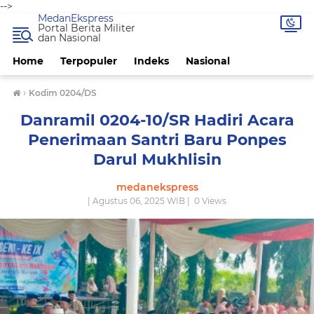
-->
MedanEkspress
Portal Berita Militer
dan Nasional
Home
Terpopuler
Indeks
Nasional
›
Kodim 0204/DS
Danramil 0204-10/SR Hadiri Acara
Penerimaan Santri Baru Ponpes
Darul Mukhlisin
medanekspress
| Agustus 06, 2025 WIB |
0
Views