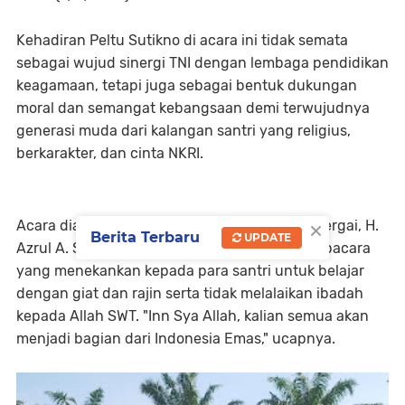
Kehadiran Peltu Sutikno di acara ini tidak semata
sebagai wujud sinergi TNI dengan lembaga pendidikan
keagamaan, tetapi juga sebagai bentuk dukungan
moral dan semangat kebangsaan demi terwujudnya
generasi muda dari kalangan santri yang religius,
berkarakter, dan cinta NKRI.
×
Acara diawali dengan amanat Kakanmenag Sergai, H.
Berita Terbaru
UPDATE
Azrul A. Sirait, S.Hi., M.M., sebagai inspektur upacara
yang menekankan kepada para santri untuk belajar
dengan giat dan rajin serta tidak melalaikan ibadah
kepada Allah SWT. "Inn Sya Allah, kalian semua akan
menjadi bagian dari Indonesia Emas," ucapnya.