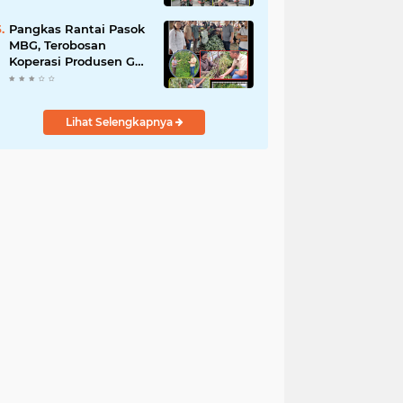
Pantai Cermin
Pangkas Rantai Pasok
MBG, Terobosan
Koperasi Produsen Gas
Terus Indonesia Serap
Panen Petani
Lihat Selengkapnya