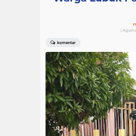
m
| Agustu
komentar