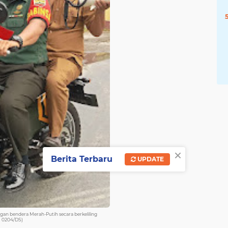
×
Berita Terbaru
UPDATE
n bendera Merah-Putih secara berkeliling
m 0204/DS)