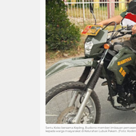
Sertu Koko bersama Kepling, Budiono memberi imbauan pemasanga
kepada warga masyarakat di Kelurahan Lubuk Pakam. (Foto: Kodi