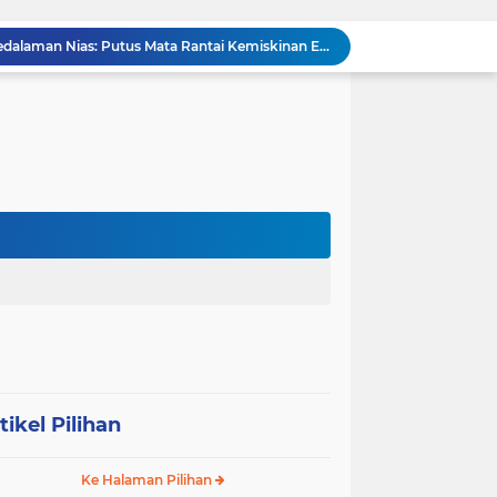
Operasi Senyap TNI di Pedalaman Nias: Putus Mata Rantai Kemiskinan Ekstrem
Komsos di Sekolah, Babinsa Koramil 0204-15/SPP Bentengi Siswa SMPN 1 Sipispis dari Bahaya Narkotika
Sambut HUT ke-23, PPAD Sumut Hidupkan Nilai Pahlawan di TMP Bukit Barisan
Perkuat Sinergi TNI-Polri, Dandim 0204/DS Tinjau Langsung Aksi Edukatif Taruna Akpol di Sekolah Rakyat Tebing Tinggi
Ribuan Anak Hingga Ibu Hamil di Sunggal Terima Pasokan Gizi Gratis dari TNI dan YPPSDP
Danramil 0204-24/TTSB Kawal Kegiatan Edukatif Taruna Akpol di SRMA 3 Tebing Tinggi
Bangun Jembatan Gantung 35 Meter, TNI AD Runtuhkan Tembok Isolasi ke Desa Hou Nias
Rumah Baru Hasil Program Bakti TNI Bawa Harapan Baru bagi Sakharina Zalukhu
Asah Jiwa Teritorial, 5 Taruna Akmil Terjun Langsung ke Sekolah Rakyat di Sergai
Respons Cepat Jembatan Rusak, Babinsa Koramil 0204-10/SR Ajak Warga Sei Rampah Gotong Royong
tikel Pilihan
Ke Halaman Pilihan