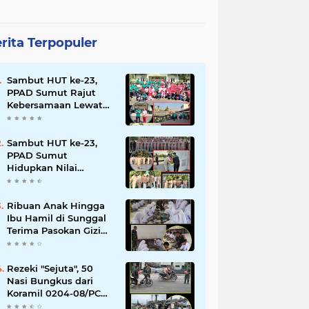
rita Terpopuler
Sambut HUT ke-23,
PPAD Sumut Rajut
Kebersamaan Lewat
Senam Sehat dan
Jalan Santai di Mako
Bekangdam I/BB
Sambut HUT ke-23,
PPAD Sumut
Hidupkan Nilai
Pahlawan di TMP
Bukit Barisan
Ribuan Anak Hingga
Ibu Hamil di Sunggal
Terima Pasokan Gizi
Gratis dari TNI dan
YPPSDP
Rezeki "Sejuta", 50
Nasi Bungkus dari
Koramil 0204-08/PC
Habis Diserbu Warga