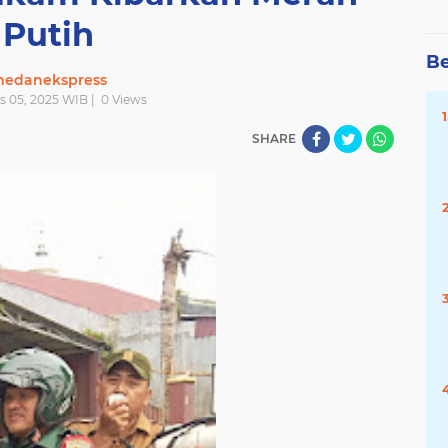
Putih
Be
edanekspress
s 05, 2025 WIB |
0
Views
SHARE