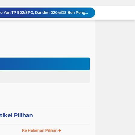
Sinergi Komando di Mako Yon TP 902/SPG, Dandim 0204/DS Beri Penghormatan Khusus ke Menhan RI
Memecah Isolasi Pedalaman: Jejak Peluh Prajurit Kodam I/BB Pertaruhkan Akses Ekonomi Gunungsitoli
Syukuran HUT ke-23, PPAD Sumut Gelar Pengukuhan PIPAD Hingga Tradisi Kekeluargaan
Respons Cepat Jembatan Rusak, Babinsa Koramil 0204-10/SR Ajak Warga Sei Rampah Gotong Royong
Operasi Senyap TNI di Pedalaman Nias: Putus Mata Rantai Kemiskinan Ekstrem
Komsos di Sekolah, Babinsa Koramil 0204-15/SPP Bentengi Siswa SMPN 1 Sipispis dari Bahaya Narkotika
Sambut HUT ke-23, PPAD Sumut Hidupkan Nilai Pahlawan di TMP Bukit Barisan
Perkuat Sinergi TNI-Polri, Dandim 0204/DS Tinjau Langsung Aksi Edukatif Taruna Akpol di Sekolah Rakyat Tebing Tinggi
Ribuan Anak Hingga Ibu Hamil di Sunggal Terima Pasokan Gizi Gratis dari TNI dan YPPSDP
Penuh Tawa dan Haru, Keluarga Besar Kodim 0204/DS Antar Tugas Letkol Agung Pujiantoro Lewat Senam dan Lomba Persit
tikel Pilihan
Ke Halaman Pilihan