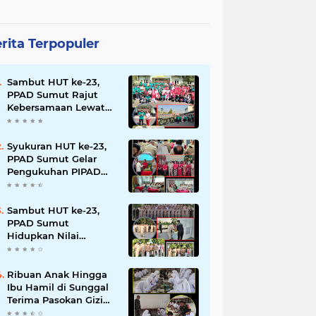
rita Terpopuler
Sambut HUT ke-23,
PPAD Sumut Rajut
Kebersamaan Lewat
Senam Sehat dan
Jalan Santai di Mako
Bekangdam I/BB
Syukuran HUT ke-23,
PPAD Sumut Gelar
Pengukuhan PIPAD
Hingga Tradisi
Kekeluargaan
Sambut HUT ke-23,
PPAD Sumut
Hidupkan Nilai
Pahlawan di TMP
Bukit Barisan
Ribuan Anak Hingga
Ibu Hamil di Sunggal
Terima Pasokan Gizi
Gratis dari TNI dan