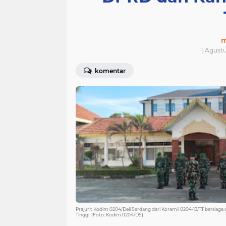
m
| Agustu
komentar
Prajurit Kodim 0204/Deli Serdang dari Koramil 0204-13/TT bersiag
Tinggi. (Foto: Kodim 0204/DS)