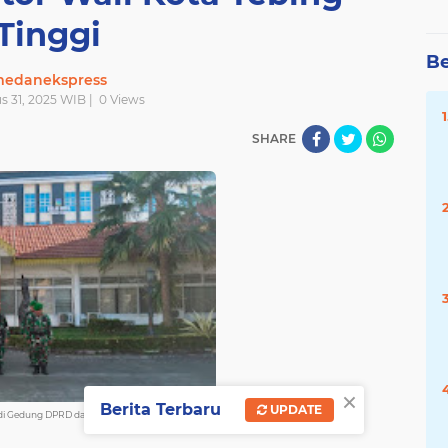
Tinggi
Be
edanekspress
s 31, 2025 WIB |
0
Views
SHARE
×
Berita Terbaru
UPDATE
a di Gedung DPRD dan Kantor Wali Kota Tebing