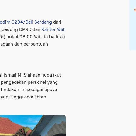
Kodim 0204/Deli Serdang
dari
di Gedung DPRD dan
Kantor Wali
25) pukul 08.00 Wib. Kehadiran
njagaan dan perbantuan
nf Ismail M. Siahaan, juga ikut
an pengecekan personel yang
tindakan ini sebagai upaya
bing Tinggi agar tetap