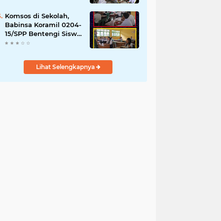
YPPSDP
Komsos di Sekolah,
Babinsa Koramil 0204-
15/SPP Bentengi Siswa
SMPN 1 Sipispis dari
Bahaya Narkotika
Lihat Selengkapnya