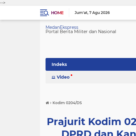
-->
HOME
Jum'at
7 Agu 2026
MedanEkspress
Portal Berita Militer dan Nasional
Indeks
Video
›
Kodim 0204/DS
Prajurit Kodim 0
DPRD dan Kant