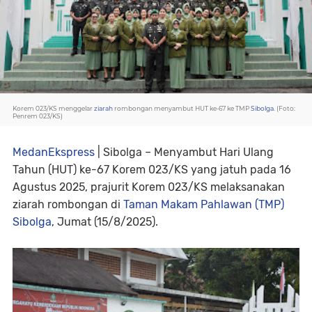
Korem 023/KS menggelar
ziarah
rombongan menyambut HUT ke-67 ke TMP
Sibolga
. (Foto:
Penrem 023/KS)
MedanEkspress
| Sibolga – Menyambut Hari Ulang
Tahun (HUT) ke-67 Korem 023/KS yang jatuh pada 16
Agustus 2025, prajurit Korem 023/KS melaksanakan
ziarah rombongan di
Taman Makam Pahlawan (TMP)
Sibolga
, Jumat (15/8/2025).