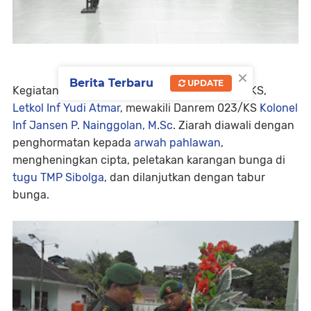
×
Berita Terbaru
UPDATE
Kegiatan ini dipimpin Kepala Staf Korem 023/KS,
Letkol Inf Yudi Atmar
, mewakili Danrem 023/KS
Kolonel
Inf Jansen P. Nainggolan, M.Sc
. Ziarah diawali dengan
penghormatan kepada
arwah pahlawan
,
mengheningkan cipta, peletakan karangan bunga di
tugu TMP Sibolga
, dan dilanjutkan dengan tabur
bunga.