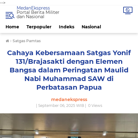
-->
MedanEkspress
Portal Berita Militer
dan Nasional
Home
Terpopuler
Indeks
Nasional
›
Satgas Pamtas
Cahaya Kebersamaan Satgas Yonif
131/Brajasakti dengan Elemen
Bangsa dalam Peringatan Maulid
Nabi Muhammad SAW di
Perbatasan Papua
medanekspress
| September 06, 2025 WIB |
0
Views