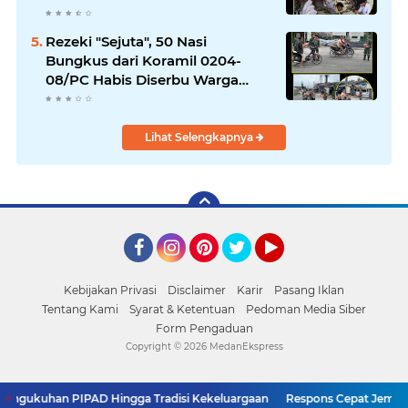
Rezeki "Sejuta", 50 Nasi
Bungkus dari Koramil 0204-
08/PC Habis Diserbu Warga
Pantai Cermin
Lihat Selengkapnya
Facebook
Instagram
Pinterest
Twitter
YouTube
Kebijakan Privasi
Disclaimer
Karir
Pasang Iklan
Tentang Kami
Syarat & Ketentuan
Pedoman Media Siber
Form Pengaduan
Copyright ©
2026 MedanEkspress
han PIPAD Hingga Tradisi Kekeluargaan
Respons Cepat Jembatan Rus