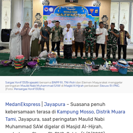
Satgas Yonif 131/Brajasakti
bersama
BNPP RI
,
TNI-Polri
dan Elemen Masyarakat menggelar
peringatan
Maulid Nabi Muhammad SAW
di
Masjid Al Hijrah
perbatasan
Skouw RI-PNG
.
(Foto:
Pensatgas Yonif 131/Brs
)
MedanEkspress
|
Jayapura
– Suasana penuh
kebersamaan terasa di
Kampung Mosso
,
Distrik Muara
Tami
, Jayapura, saat peringatan Maulid Nabi
Muhammad SAW digelar di Masjid Al-Hijrah,