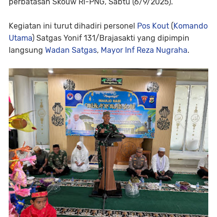
perbatasan Skouw RI-PNG, Sabtu (6/9/2025).
Kegiatan ini turut dihadiri personel
Pos Kout
(
Komando
Utama
) Satgas Yonif 131/Brajasakti yang dipimpin
langsung
Wadan Satgas
,
Mayor Inf Reza Nugraha
.