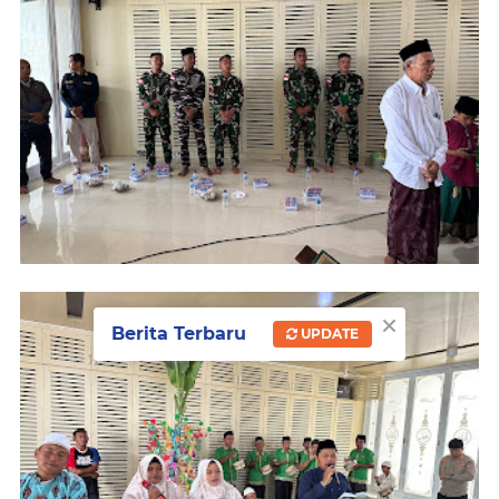
×
Berita Terbaru
UPDATE