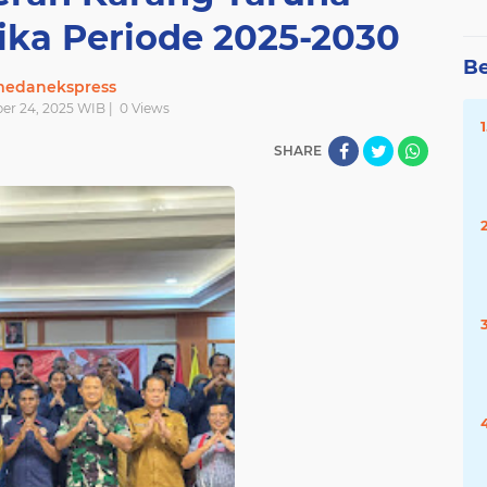
ka Periode 2025-2030
Be
edanekspress
er 24, 2025 WIB |
0
Views
SHARE