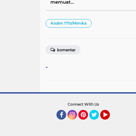
memuat...
Kodim 1710/Mimika
komentar
-
Connect With Us
Facebook
Instagram
Pinterest
Twitter
YouTube