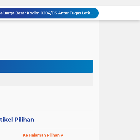
Penuh Tawa dan Haru, Keluarga Besar Kodim 0204/DS Antar Tugas Letkol Agung Pujiantoro Lewat Senam dan Lomba Persit
Sinergi Komando di Mako Yon TP 902/SPG, Dandim 0204/DS Beri Penghormatan Khusus ke Menhan RI
Memecah Isolasi Pedalaman: Jejak Peluh Prajurit Kodam I/BB Pertaruhkan Akses Ekonomi Gunungsitoli
Syukuran HUT ke-23, PPAD Sumut Gelar Pengukuhan PIPAD Hingga Tradisi Kekeluargaan
Respons Cepat Jembatan Rusak, Babinsa Koramil 0204-10/SR Ajak Warga Sei Rampah Gotong Royong
Operasi Senyap TNI di Pedalaman Nias: Putus Mata Rantai Kemiskinan Ekstrem
Komsos di Sekolah, Babinsa Koramil 0204-15/SPP Bentengi Siswa SMPN 1 Sipispis dari Bahaya Narkotika
Sambut HUT ke-23, PPAD Sumut Hidupkan Nilai Pahlawan di TMP Bukit Barisan
Perkuat Sinergi TNI-Polri, Dandim 0204/DS Tinjau Langsung Aksi Edukatif Taruna Akpol di Sekolah Rakyat Tebing Tinggi
Kasdam I/BB Dampingi Menhan Sjafrie Petakan Standarisasi Fasilitas Militer Yonif TP 902/SPG
tikel Pilihan
Ke Halaman Pilihan