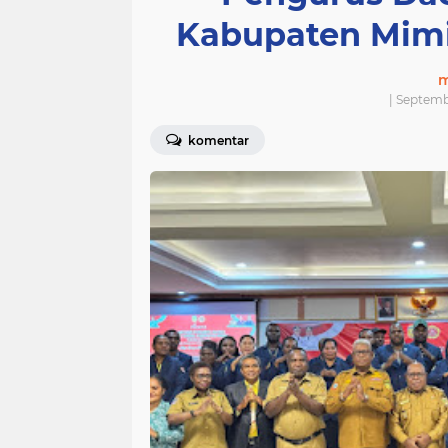
Kabupaten Mimi
m
| Septemb
komentar