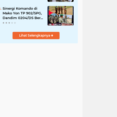
YPPSDP
Sinergi Komando di
Mako Yon TP 902/SPG,
Dandim 0204/DS Beri
Penghormatan Khusus
ke Menhan RI
Lihat Selengkapnya