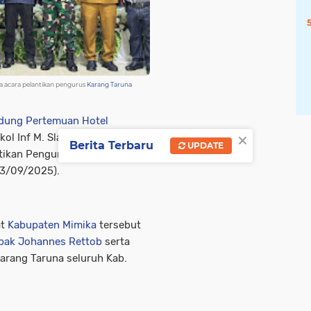
la acara pelantikan pengurus
Karang Taruna
dung Pertemuan Hotel
×
ol Inf M. Slamet Wijaya,
Berita Terbaru
UPDATE
ntikan Pengurus
Karang Taruna
23/09/2025).
at
Kabupaten Mimika
tersebut
pak Johannes Rettob
serta
arang Taruna seluruh Kab.