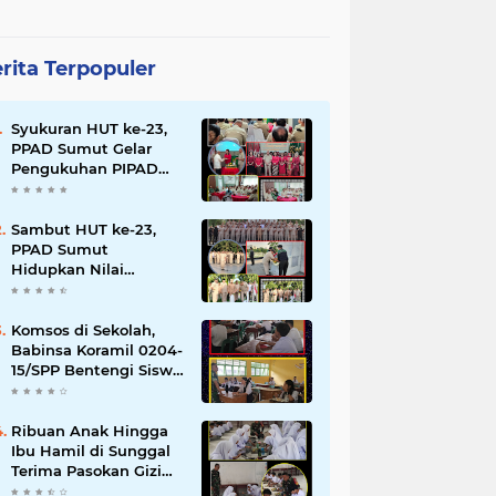
rita Terpopuler
Syukuran HUT ke-23,
PPAD Sumut Gelar
Pengukuhan PIPAD
Hingga Tradisi
Kekeluargaan
Sambut HUT ke-23,
PPAD Sumut
Hidupkan Nilai
Pahlawan di TMP
Bukit Barisan
Komsos di Sekolah,
Babinsa Koramil 0204-
15/SPP Bentengi Siswa
SMPN 1 Sipispis dari
Bahaya Narkotika
Ribuan Anak Hingga
Ibu Hamil di Sunggal
Terima Pasokan Gizi
Gratis dari TNI dan