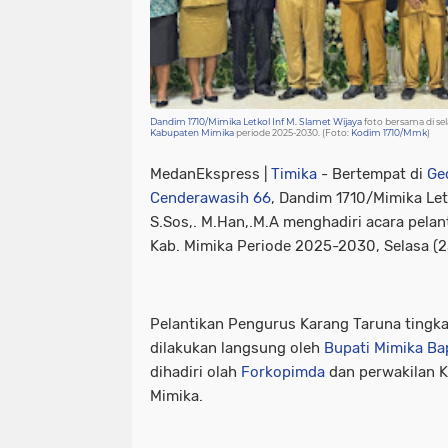
Dandim 1710/Mimika Letkol Inf M. Slamet Wijaya
foto bersama di se
Kabupaten Mimika
periode 2025-2030. (Foto:
Kodim 1710/Mmk
)
MedanEkspress |
Timika
- Bertempat di
Ge
Cenderawasih 66
, Dandim 1710/Mimika Letk
S.Sos,. M.Han,.M.A menghadiri acara pela
Kab. Mimika Periode 2025-2030, Selasa (
Pelantikan Pengurus Karang Taruna tingk
dilakukan langsung oleh
Bupati Mimika Ba
dihadiri olah
Forkopimda
dan perwakilan K
Mimika.