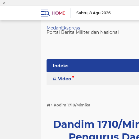
-->
HOME
Sabtu
8 Agu 2026
MedanEkspress
Portal Berita Militer dan Nasional
Indeks
Video
›
Kodim 1710/Mimika
Dandim 1710/Mim
Pengurus Da