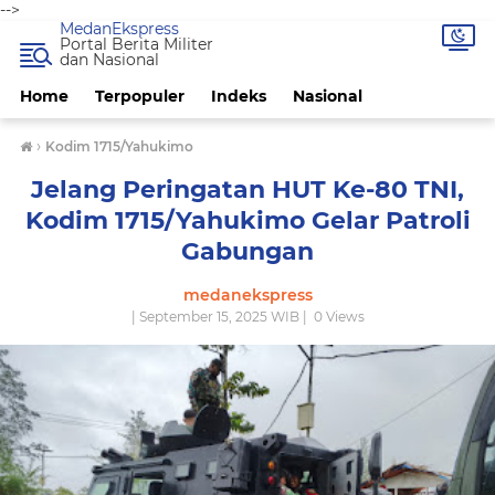
-->
MedanEkspress
Portal Berita Militer
dan Nasional
Home
Terpopuler
Indeks
Nasional
›
Kodim 1715/Yahukimo
Jelang Peringatan HUT Ke-80 TNI,
Kodim 1715/Yahukimo Gelar Patroli
Gabungan
medanekspress
| September 15, 2025 WIB |
0
Views