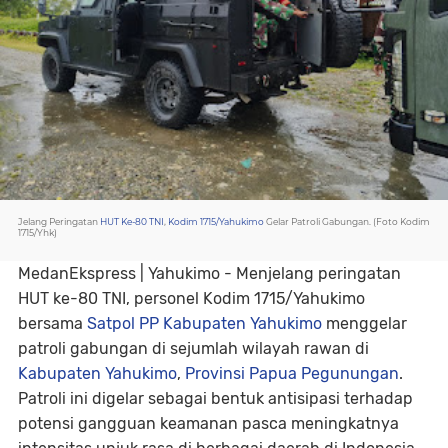
Jelang Peringatan
HUT Ke-80 TNI
,
Kodim 1715/Yahukimo
Gelar Patroli Gabungan. (Foto Kodim
1715/Yhk)
MedanEkspress | Yahukimo - Menjelang peringatan
HUT ke-80 TNI, personel Kodim 1715/Yahukimo
bersama
Satpol PP Kabupaten Yahukimo
menggelar
patroli gabungan di sejumlah wilayah rawan di
Kabupaten Yahukimo
,
Provinsi Papua Pegunungan
.
Patroli ini digelar sebagai bentuk antisipasi terhadap
potensi gangguan keamanan pasca meningkatnya