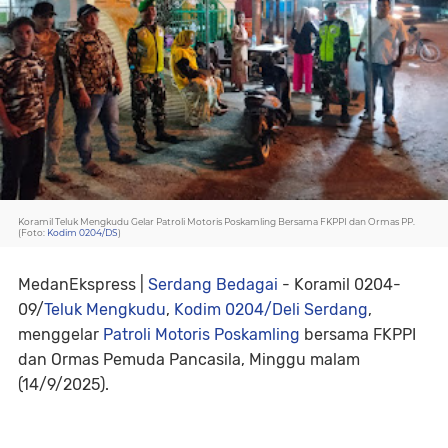
Koramil Teluk Mengkudu Gelar Patroli Motoris Poskamling Bersama FKPPI dan Ormas PP.
(Foto:
Kodim 0204/DS
)
MedanEkspress |
Serdang Bedagai
- Koramil 0204-
09/
Teluk Mengkudu
,
Kodim 0204/Deli Serdang
,
menggelar
Patroli Motoris Poskamling
bersama FKPPI
dan Ormas Pemuda Pancasila, Minggu malam
(14/9/2025).