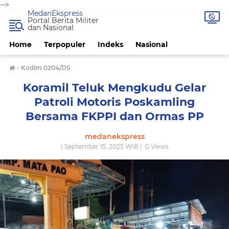
-->
MedanEkspress
Portal Berita Militer
dan Nasional
Home
Terpopuler
Indeks
Nasional
›
Kodim 0204/DS
Koramil Teluk Mengkudu Gelar
Patroli Motoris Poskamling
Bersama FKPPI dan Ormas PP
medanekspress
| September 15, 2025 WIB |
0
Views