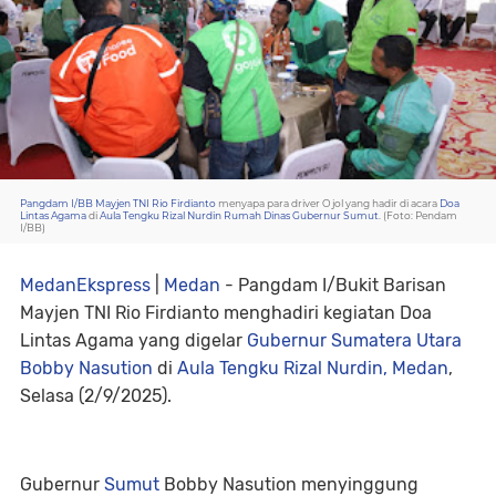
Pangdam I/BB Mayjen TNI Rio Firdianto
menyapa para driver Ojol yang hadir di acara
Doa
Lintas Agama
di
Aula Tengku Rizal Nurdin
Rumah Dinas Gubernur Sumut
. (Foto: Pendam
I/BB)
MedanEkspress
|
Medan
- Pangdam I/Bukit Barisan
Mayjen TNI Rio Firdianto menghadiri kegiatan Doa
Lintas Agama yang digelar
Gubernur Sumatera Utara
Bobby Nasution
di
Aula Tengku Rizal Nurdin, Medan
,
Selasa (2/9/2025).
Gubernur
Sumut
Bobby Nasution menyinggung