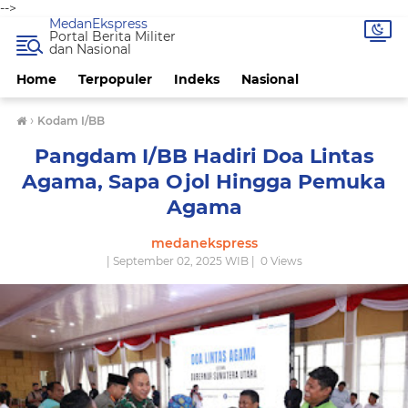
-->
MedanEkspress
Portal Berita Militer
dan Nasional
Home
Terpopuler
Indeks
Nasional
›
Kodam I/BB
Pangdam I/BB Hadiri Doa Lintas
Agama, Sapa Ojol Hingga Pemuka
Agama
medanekspress
| September 02, 2025 WIB |
0
Views