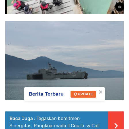
×
Berita Terbaru
UPDATE
Baca Juga :
Tegaskan Komitmen
Sinergitas, Pangkoarmada II Courtesy Call