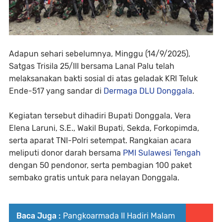
Adapun sehari sebelumnya, Minggu (14/9/2025),
Satgas Trisila 25/III bersama Lanal Palu telah
melaksanakan bakti sosial di atas geladak KRI Teluk
Ende-517 yang sandar di
Dermaga DLU Donggala
.
Kegiatan tersebut dihadiri Bupati Donggala, Vera
Elena Laruni, S.E., Wakil Bupati, Sekda, Forkopimda,
serta aparat TNI-Polri setempat. Rangkaian acara
meliputi donor darah bersama
PMI Sulawesi Tengah
dengan 50 pendonor, serta pembagian 100 paket
sembako gratis untuk para nelayan Donggala.
Baca Juga :
Pangkoarmada II Hadiri Malam