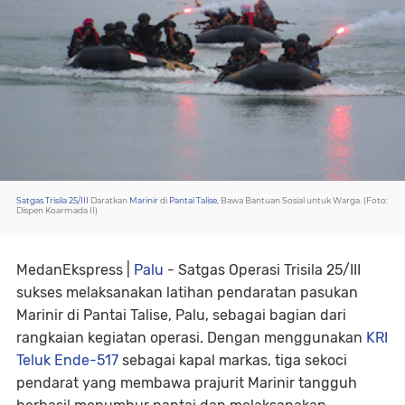
Satgas Trisila 25/III
Daratkan
Marinir
di
Pantai Talise
, Bawa Bantuan Sosial untuk Warga. (Foto:
Dispen Koarmada II)
MedanEkspress |
Palu
- Satgas Operasi Trisila 25/III
sukses melaksanakan latihan pendaratan pasukan
Marinir di Pantai Talise, Palu, sebagai bagian dari
rangkaian kegiatan operasi. Dengan menggunakan
KRI
Teluk Ende-517
sebagai kapal markas, tiga sekoci
pendarat yang membawa prajurit Marinir tangguh