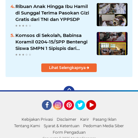
Ribuan Anak Hingga Ibu Hamil
di Sunggal Terima Pasokan Gizi
Gratis dari TNI dan YPPSDP
Komsos di Sekolah, Babinsa
Koramil 0204-15/SPP Bentengi
Siswa SMPN 1 Sipispis dari
Bahaya Narkotika
Lihat Selengkapnya
Facebook
Instagram
Pinterest
Twitter
YouTube
Kebijakan Privasi
Disclaimer
Karir
Pasang Iklan
Tentang Kami
Syarat & Ketentuan
Pedoman Media Siber
Form Pengaduan