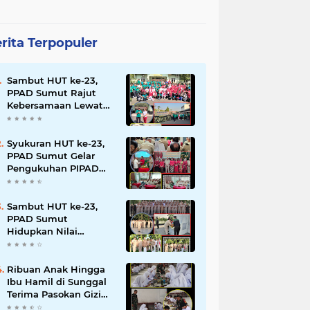
rita Terpopuler
Sambut HUT ke-23,
PPAD Sumut Rajut
Kebersamaan Lewat
Senam Sehat dan
Jalan Santai di Mako
Bekangdam I/BB
Syukuran HUT ke-23,
PPAD Sumut Gelar
Pengukuhan PIPAD
Hingga Tradisi
Kekeluargaan
Sambut HUT ke-23,
PPAD Sumut
Hidupkan Nilai
Pahlawan di TMP
Bukit Barisan
Ribuan Anak Hingga
Ibu Hamil di Sunggal
Terima Pasokan Gizi
Gratis dari TNI dan