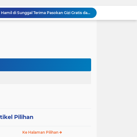
Ribuan Anak Hingga Ibu Hamil di Sunggal Terima Pasokan Gizi Gratis dari TNI dan YPPSDP
Danramil 0204-24/TTSB Kawal Kegiatan Edukatif Taruna Akpol di SRMA 3 Tebing Tinggi
Bangun Jembatan Gantung 35 Meter, TNI AD Runtuhkan Tembok Isolasi ke Desa Hou Nias
Rumah Baru Hasil Program Bakti TNI Bawa Harapan Baru bagi Sakharina Zalukhu
Syukuran HUT ke-23, PPAD Sumut Gelar Pengukuhan PIPAD Hingga Tradisi Kekeluargaan
Respons Cepat Jembatan Rusak, Babinsa Koramil 0204-10/SR Ajak Warga Sei Rampah Gotong Royong
Operasi Senyap TNI di Pedalaman Nias: Putus Mata Rantai Kemiskinan Ekstrem
Komsos di Sekolah, Babinsa Koramil 0204-15/SPP Bentengi Siswa SMPN 1 Sipispis dari Bahaya Narkotika
Sambut HUT ke-23, PPAD Sumut Hidupkan Nilai Pahlawan di TMP Bukit Barisan
Perkuat Sinergi TNI-Polri, Dandim 0204/DS Tinjau Langsung Aksi Edukatif Taruna Akpol di Sekolah Rakyat Tebing Tinggi
tikel Pilihan
Ke Halaman Pilihan