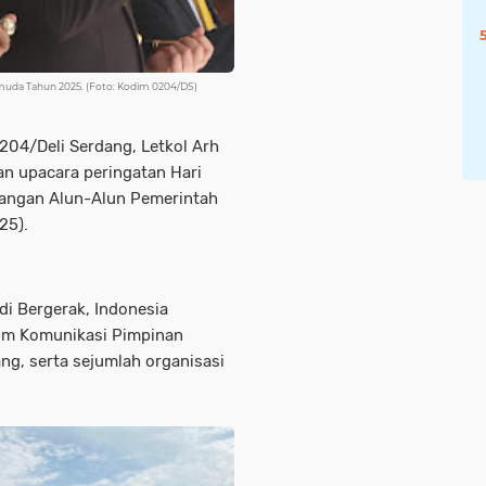
uda Tahun 2025. (Foto: Kodim 0204/DS)
04/Deli Serdang, Letkol Arh
an upacara peringatan Hari
angan Alun-Alun Pemerintah
025).
 Bergerak, Indonesia
orum Komunikasi Pimpinan
ng, serta sejumlah organisasi