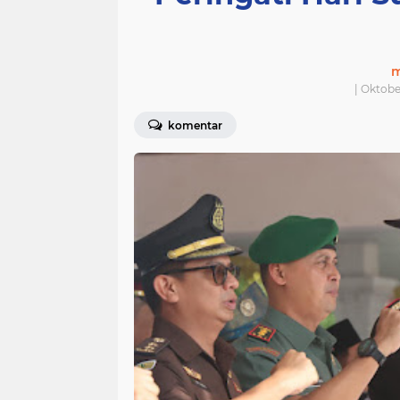
m
| Oktobe
komentar