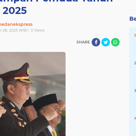
2025
Be
edanekspress
r 28, 2025 WIB |
0
Views
SHARE