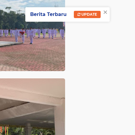
×
Berita Terbaru
UPDATE