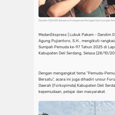
Dandim 0204/DS Bersama Forkopimda Peringati Hari Sumpah Pem
MedanEkspress | Lubuk Pakam - Dandim 02
Agung Pujiantoro, S.H., mengikuti rangkai
Sumpah Pemuda ke-97 Tahun 2025 di Lap
Kabupaten Deli Serdang, Selasa (28/10/2
Dengan mengangkat tema "Pemuda-Pemudi
Bersatu", acara ini juga dihadiri unsur F
Daerah (Forkopimda) Kabupaten Deli Serda
kepemudaan, pelajar dan masyarakat.