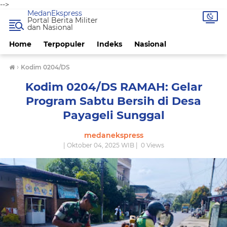
-->
MedanEkspress
Portal Berita Militer
dan Nasional
Home
Terpopuler
Indeks
Nasional
›
Kodim 0204/DS
Kodim 0204/DS RAMAH: Gelar
Program Sabtu Bersih di Desa
Payageli Sunggal
medanekspress
| Oktober 04, 2025 WIB |
0
Views