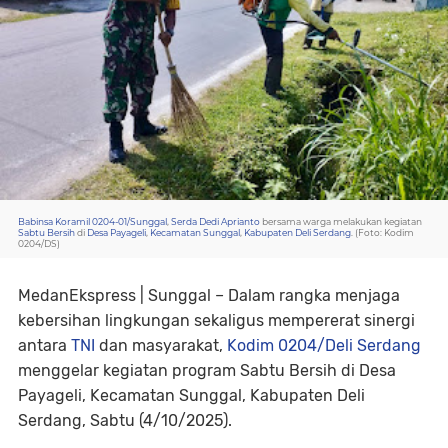
Babinsa Koramil 0204-01/Sunggal
,
Serda Dedi Aprianto
bersama warga melakukan kegiatan
Sabtu Bersih
di
Desa Payageli
,
Kecamatan Sunggal
,
Kabupaten Deli Serdang
. (Foto: Kodim
0204/DS)
MedanEkspress | Sunggal – Dalam rangka menjaga
kebersihan lingkungan sekaligus mempererat sinergi
antara
TNI
dan masyarakat,
Kodim 0204/Deli Serdang
menggelar kegiatan program Sabtu Bersih di Desa
Payageli, Kecamatan Sunggal, Kabupaten Deli
Serdang, Sabtu (4/10/2025).