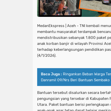
MedanEkspress | Aceh - TNI kembali men
membantu masyarakat terdampak bencan
mendistribusikan sebanyak 1.800 paket pe
anak korban banjir di wilayah Provinsi Ac
terhadap keberlangsungan pendidikan pa
(4/1/2026).
Baca Juga :
Ringankan Beban Warga Ter
Danramil 09/Nrs Beri Bantuan Sembako
Bantuan tersebut disalurkan secara bertah
pengungsian yang tersebar di Kabupaten P
Utara. Paket bantuan berisi perlengkapan
anak-anak agar tetap dapat belajar meski