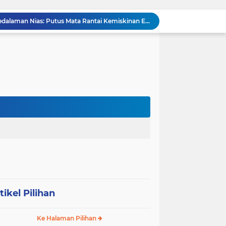
Operasi Senyap TNI di Pedalaman Nias: Putus Mata Rantai Kemiskinan Ekstrem
Komsos di Sekolah, Babinsa Koramil 0204-15/SPP Bentengi Siswa SMPN 1 Sipispis dari Bahaya Narkotika
Sambut HUT ke-23, PPAD Sumut Hidupkan Nilai Pahlawan di TMP Bukit Barisan
Perkuat Sinergi TNI-Polri, Dandim 0204/DS Tinjau Langsung Aksi Edukatif Taruna Akpol di Sekolah Rakyat Tebing Tinggi
Ribuan Anak Hingga Ibu Hamil di Sunggal Terima Pasokan Gizi Gratis dari TNI dan YPPSDP
Danramil 0204-24/TTSB Kawal Kegiatan Edukatif Taruna Akpol di SRMA 3 Tebing Tinggi
Bangun Jembatan Gantung 35 Meter, TNI AD Runtuhkan Tembok Isolasi ke Desa Hou Nias
Rumah Baru Hasil Program Bakti TNI Bawa Harapan Baru bagi Sakharina Zalukhu
Syukuran HUT ke-23, PPAD Sumut Gelar Pengukuhan PIPAD Hingga Tradisi Kekeluargaan
Respons Cepat Jembatan Rusak, Babinsa Koramil 0204-10/SR Ajak Warga Sei Rampah Gotong Royong
tikel Pilihan
Ke Halaman Pilihan