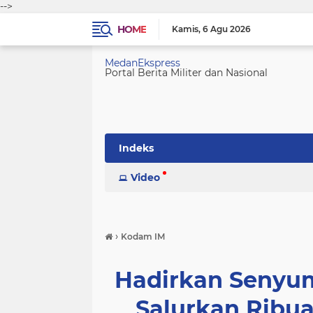
-->
HOME
Kamis
6 Agu 2026
MedanEkspress
Portal Berita Militer dan Nasional
Indeks
Video
›
Kodam IM
Hadirkan Senyu
Salurkan Ribua