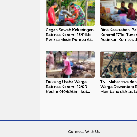
Cegah Sawah Kekeringan,
Bina Keakraban, Ba
Babinsa Koramil 15/Plkb
Koramil 17/Idi Tuno
Periksa Mesin Pompa Air
Rutinkan Komsos 
Petani
Masyarakat
Dukung Usaha Warga,
TNI, Mahasiswa dan
Babinsa Koramil 12/SR
Warga Dewantara 
Kodim 0104/Atim Ikut
Membahu di Atas 
Membantu Pengrajin
Merajut Kembali Ja
Batu Bata
yang Terputus
Connect With Us