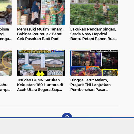
binsa
Memasuki Musim Tanam,
Lakukan Pendampingan,
ng
Babinsa Peureulak Barat
Serda Novy Haprizal
dengan
Cek Pasokan Bibit Padi
Bantu Petani Panen Buah
Mentimun
TNI dan BUMN Satukan
Hingga Larut Malam,
Bahu
Kekuatan: 180 Huntara di
Prajurit TNI Lanjutkan
Lumpur
Aceh Utara Segera Siap
Pembersihan Pasar
lan
Huni!
Hongkong Aceh Tamiang