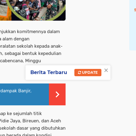
unjukkan komitmennya dalam
a alam dengan
ralatan sekolah kepada anak-
eh, sebagai bentuk kepedulian
scabencana, Minggu
×
Berita Terbaru
UPDATE
dampak Banjir,
ap ke sejumlah titik
idie Jaya, Bireuen, dan Aceh
 sekolah dasar yang dibutuhkan
pun berada dalam kondisi