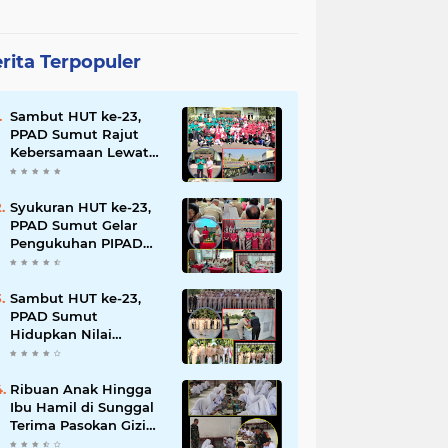
rita Terpopuler
Sambut HUT ke-23,
PPAD Sumut Rajut
Kebersamaan Lewat
Senam Sehat dan
Jalan Santai di Mako
Bekangdam I/BB
Syukuran HUT ke-23,
PPAD Sumut Gelar
Pengukuhan PIPAD
Hingga Tradisi
Kekeluargaan
Sambut HUT ke-23,
PPAD Sumut
Hidupkan Nilai
Pahlawan di TMP
Bukit Barisan
Ribuan Anak Hingga
Ibu Hamil di Sunggal
Terima Pasokan Gizi
Gratis dari TNI dan