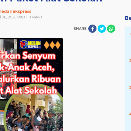
edanekspress
i 06, 2026 WIB |
0
Views
Be
SHARE