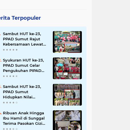
rita Terpopuler
Sambut HUT ke-23,
PPAD Sumut Rajut
Kebersamaan Lewat
Senam Sehat dan
Jalan Santai di Mako
Bekangdam I/BB
Syukuran HUT ke-23,
PPAD Sumut Gelar
Pengukuhan PIPAD
Hingga Tradisi
Kekeluargaan
Sambut HUT ke-23,
PPAD Sumut
Hidupkan Nilai
Pahlawan di TMP
Bukit Barisan
Ribuan Anak Hingga
Ibu Hamil di Sunggal
Terima Pasokan Gizi
Gratis dari TNI dan