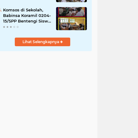
YPPSDP
Komsos di Sekolah,
Babinsa Koramil 0204-
15/SPP Bentengi Siswa
SMPN 1 Sipispis dari
Bahaya Narkotika
Lihat Selengkapnya