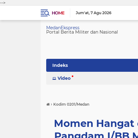
-->
HOME
Jum'at
7 Agu 2026
MedanEkspress
Portal Berita Militer dan Nasional
Indeks
Video
›
Kodim 0201/Medan
Momen Hangat d
Pangdam I/BB Mo