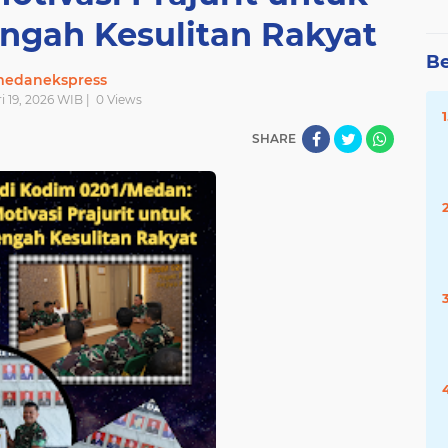
engah Kesulitan Rakyat
Be
edanekspress
ri 19, 2026 WIB |
0
Views
SHARE