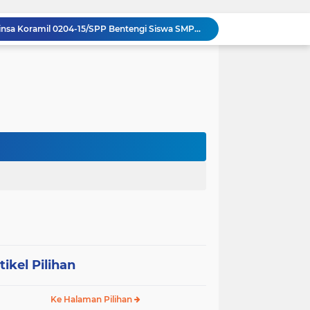
Komsos di Sekolah, Babinsa Koramil 0204-15/SPP Bentengi Siswa SMPN 1 Sipispis dari Bahaya Narkotika
Sambut HUT ke-23, PPAD Sumut Hidupkan Nilai Pahlawan di TMP Bukit Barisan
Perkuat Sinergi TNI-Polri, Dandim 0204/DS Tinjau Langsung Aksi Edukatif Taruna Akpol di Sekolah Rakyat Tebing Tinggi
Ribuan Anak Hingga Ibu Hamil di Sunggal Terima Pasokan Gizi Gratis dari TNI dan YPPSDP
Penuh Tawa dan Haru, Keluarga Besar Kodim 0204/DS Antar Tugas Letkol Agung Pujiantoro Lewat Senam dan Lomba Persit
Sinergi Komando di Mako Yon TP 902/SPG, Dandim 0204/DS Beri Penghormatan Khusus ke Menhan RI
Memecah Isolasi Pedalaman: Jejak Peluh Prajurit Kodam I/BB Pertaruhkan Akses Ekonomi Gunungsitoli
Syukuran HUT ke-23, PPAD Sumut Gelar Pengukuhan PIPAD Hingga Tradisi Kekeluargaan
Respons Cepat Jembatan Rusak, Babinsa Koramil 0204-10/SR Ajak Warga Sei Rampah Gotong Royong
Operasi Senyap TNI di Pedalaman Nias: Putus Mata Rantai Kemiskinan Ekstrem
tikel Pilihan
Ke Halaman Pilihan