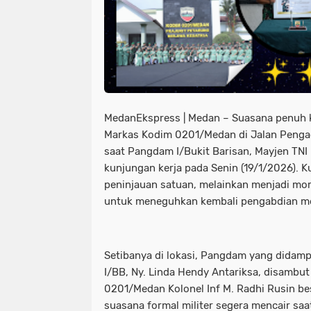
MedanEkspress | Medan – Suasana penuh 
Markas Kodim 0201/Medan di Jalan Pengad
saat Pangdam I/Bukit Barisan, Mayjen TNI
kunjungan kerja pada Senin (19/1/2026). K
peninjauan satuan, melainkan menjadi mome
untuk meneguhkan kembali pengabdian me
Setibanya di lokasi, Pangdam yang didamp
I/BB, Ny. Linda Hendy Antariksa, disambu
0201/Medan Kolonel Inf M. Radhi Rusin bes
suasana formal militer segera mencair s