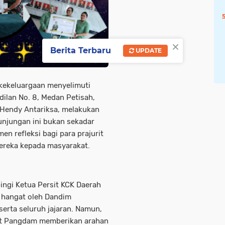
×
Berita Terbaru
UPDATE
kekeluargaan menyelimuti
ilan No. 8, Medan Petisah,
 Hendy Antariksa, melakukan
unjungan ini bukan sekadar
n refleksi bagi para prajurit
reka kepada masyarakat.
ingi Ketua Persit KCK Daerah
t hangat oleh Dandim
erta seluruh jajaran. Namun,
aat Pangdam memberikan arahan