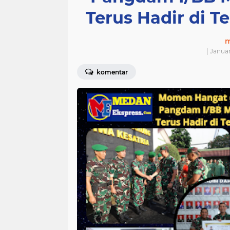
Terus Hadir di T
m
| Janua
komentar