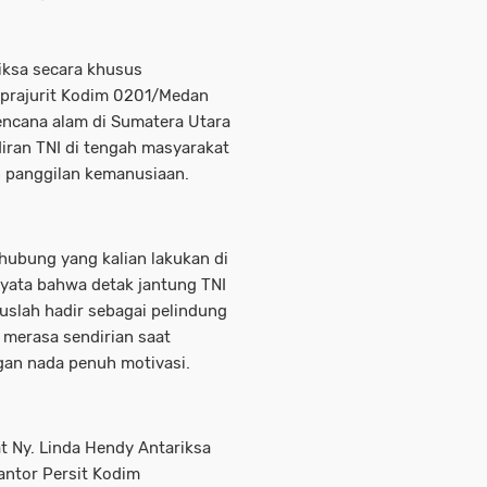
iksa secara khusus
i prajurit Kodim 0201/Medan
ncana alam di Sumatera Utara
iran TNI di tengah masyarakat
n panggilan kemanusiaan.
ubung yang kalian lakukan di
yata bahwa detak jantung TNI
ruslah hadir sebagai pelindung
 merasa sendirian saat
gan nada penuh motivasi.
at Ny. Linda Hendy Antariksa
antor Persit Kodim