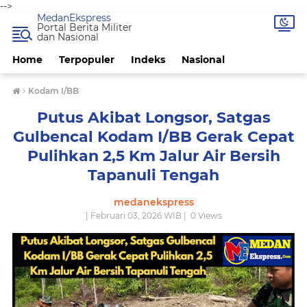
-->
MedanEkspress
Portal Berita Militer
dan Nasional
Home
Terpopuler
Indeks
Nasional
›
Kodam I/BB
Putus Akibat Longsor, Satgas
Gulbencal Kodam I/BB Gerak Cepat
Pulihkan 2,5 Km Jalur Air Bersih
Tapanuli Tengah
medanekspress
| Februari 03, 2026 WIB |
0
Views