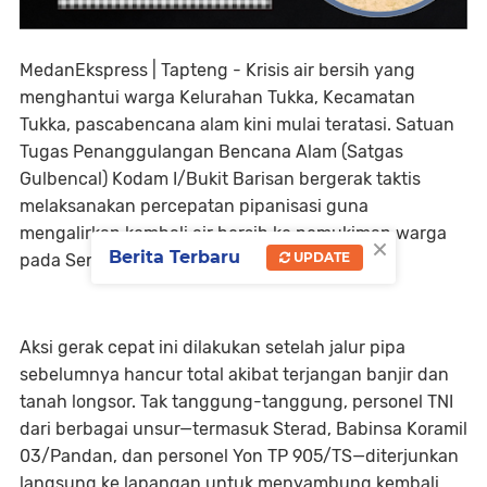
MedanEkspress | Tapteng - Krisis air bersih yang
menghantui warga Kelurahan Tukka, Kecamatan
Tukka, pascabencana alam kini mulai teratasi. Satuan
Tugas Penanggulangan Bencana Alam (Satgas
Gulbencal) Kodam I/Bukit Barisan bergerak taktis
melaksanakan percepatan pipanisasi guna
mengalirkan kembali air bersih ke pemukiman warga
×
Berita Terbaru
UPDATE
pada Senin (02/02/2026).
Aksi gerak cepat ini dilakukan setelah jalur pipa
sebelumnya hancur total akibat terjangan banjir dan
tanah longsor. Tak tanggung-tanggung, personel TNI
dari berbagai unsur—termasuk Sterad, Babinsa Koramil
03/Pandan, dan personel Yon TP 905/TS—diterjunkan
langsung ke lapangan untuk menyambung kembali