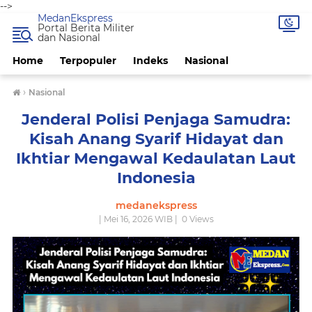
-->
MedanEkspress
Portal Berita Militer
dan Nasional
Home
Terpopuler
Indeks
Nasional
›
Nasional
Jenderal Polisi Penjaga Samudra:
Kisah Anang Syarif Hidayat dan
Ikhtiar Mengawal Kedaulatan Laut
Indonesia
medanekspress
| Mei 16, 2026 WIB |
0
Views