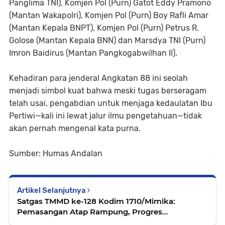
Panglima TNI), Komjen Pol (Purn) Gatot Eddy Pramono
(Mantan Wakapolri), Komjen Pol (Purn) Boy Rafli Amar
(Mantan Kepala BNPT), Komjen Pol (Purn) Petrus R.
Golose (Mantan Kepala BNN) dan Marsdya TNI (Purn)
Imron Baidirus (Mantan Pangkogabwilhan II).
Kehadiran para jenderal Angkatan 88 ini seolah
menjadi simbol kuat bahwa meski tugas berseragam
telah usai, pengabdian untuk menjaga kedaulatan Ibu
Pertiwi—kali ini lewat jalur ilmu pengetahuan—tidak
akan pernah mengenal kata purna.
Sumber: Humas Andalan
Artikel Selanjutnya
Satgas TMMD ke-128 Kodim 1710/Mimika:
Pemasangan Atap Rampung, Progres
Pembangunan 5 Rumah Capai 90 Persen