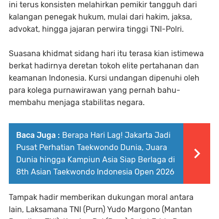
ini terus konsisten melahirkan pemikir tangguh dari
kalangan penegak hukum, mulai dari hakim, jaksa,
advokat, hingga jajaran perwira tinggi TNI-Polri.
Suasana khidmat sidang hari itu terasa kian istimewa
berkat hadirnya deretan tokoh elite pertahanan dan
keamanan Indonesia. Kursi undangan dipenuhi oleh
para kolega purnawirawan yang pernah bahu-
membahu menjaga stabilitas negara.
Baca Juga :
Berapa Hari Lag! Jakarta Jadi
Pusat Perhatian Taekwondo Dunia, Juara
Dunia hingga Kampiun Asia Siap Berlaga di
8th Asian Taekwondo Indonesia Open 2026
Tampak hadir memberikan dukungan moral antara
lain, Laksamana TNI (Purn) Yudo Margono (Mantan