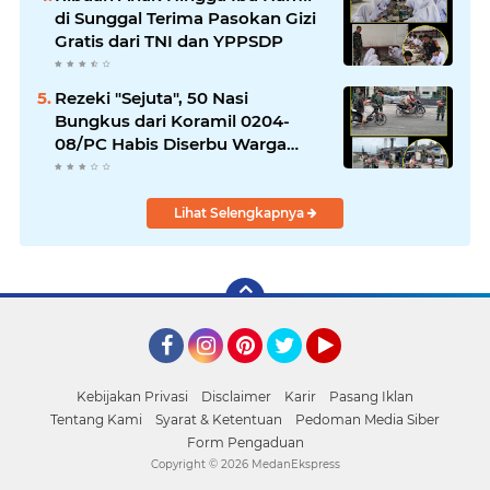
di Sunggal Terima Pasokan Gizi
Gratis dari TNI dan YPPSDP
Rezeki "Sejuta", 50 Nasi
Bungkus dari Koramil 0204-
08/PC Habis Diserbu Warga
Pantai Cermin
Lihat Selengkapnya
Facebook
Instagram
Pinterest
Twitter
YouTube
Kebijakan Privasi
Disclaimer
Karir
Pasang Iklan
Tentang Kami
Syarat & Ketentuan
Pedoman Media Siber
Form Pengaduan
Copyright ©
2026 MedanEkspress