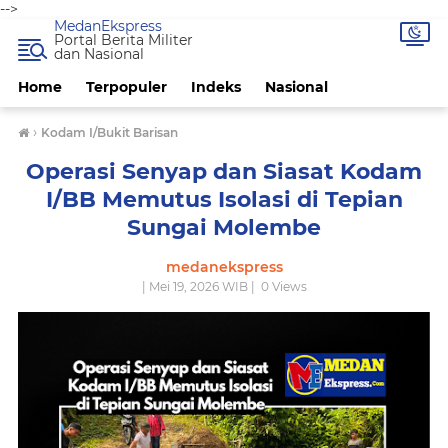
-->
MedanEkspress
Portal Berita Militer
dan Nasional
Home
Terpopuler
Indeks
Nasional
›
Kodam I/Bukit Barisan
Operasi Senyap dan Siasat Kodam
I/BB Memutus Isolasi di Tepian
Sungai Molembe
medanekspress
| Mei 19, 2026 WIB |
0
Views