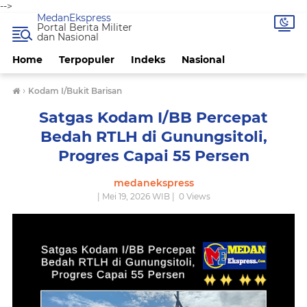
-->
MedanEkspress
Portal Berita Militer
dan Nasional
Home
Terpopuler
Indeks
Nasional
›
Kodam I/Bukit Barisan
Satgas Kodam I/BB Percepat
Bedah RTLH di Gunungsitoli,
Progres Capai 55 Persen
medanekspress
| Mei 19, 2026 WIB |
0
Views