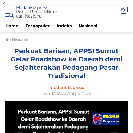
-->
MedanEkspress
Portal Berita Militer
dan Nasional
Home
Terpopuler
Indeks
Nasional
›
Nasional
Perkuat Barisan, APPSI Sumut
Gelar Roadshow ke Daerah demi
Sejahterakan Pedagang Pasar
Tradisional
medanekspress
| Juni 10, 2026 WIB |
0
Views