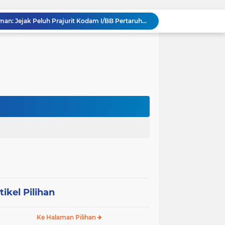
Memecah Isolasi Pedalaman: Jejak Peluh Prajurit Kodam I/BB Pertaruhkan Akses Ekonomi Gunungsitoli
Syukuran HUT ke-23, PPAD Sumut Gelar Pengukuhan PIPAD Hingga Tradisi Kekeluargaan
Respons Cepat Jembatan Rusak, Babinsa Koramil 0204-10/SR Ajak Warga Sei Rampah Gotong Royong
Operasi Senyap TNI di Pedalaman Nias: Putus Mata Rantai Kemiskinan Ekstrem
Komsos di Sekolah, Babinsa Koramil 0204-15/SPP Bentengi Siswa SMPN 1 Sipispis dari Bahaya Narkotika
Sambut HUT ke-23, PPAD Sumut Hidupkan Nilai Pahlawan di TMP Bukit Barisan
Perkuat Sinergi TNI-Polri, Dandim 0204/DS Tinjau Langsung Aksi Edukatif Taruna Akpol di Sekolah Rakyat Tebing Tinggi
Ribuan Anak Hingga Ibu Hamil di Sunggal Terima Pasokan Gizi Gratis dari TNI dan YPPSDP
Penuh Tawa dan Haru, Keluarga Besar Kodim 0204/DS Antar Tugas Letkol Agung Pujiantoro Lewat Senam dan Lomba Persit
Sinergi Komando di Mako Yon TP 902/SPG, Dandim 0204/DS Beri Penghormatan Khusus ke Menhan RI
tikel Pilihan
Ke Halaman Pilihan