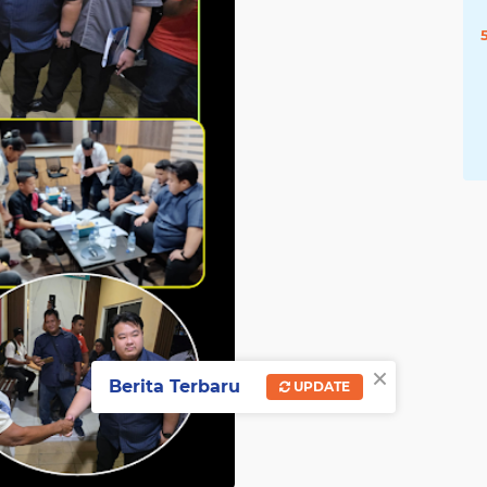
×
Berita Terbaru
UPDATE