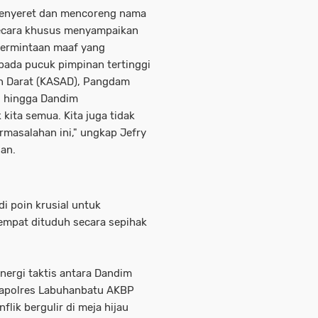
menyeret dan mencoreng nama
 secara khusus menyampaikan
 Permintaan maaf yang
pada pucuk pimpinan tertinggi
tan Darat (KASAD), Pangdam
, hingga Dandim
kita semua. Kita juga tidak
ermasalahan ini," ungkap Jefry
san.
i poin krusial untuk
empat dituduh secara sepihak
inergi taktis antara Dandim
Kapolres Labuhanbatu AKBP
lik bergulir di meja hijau