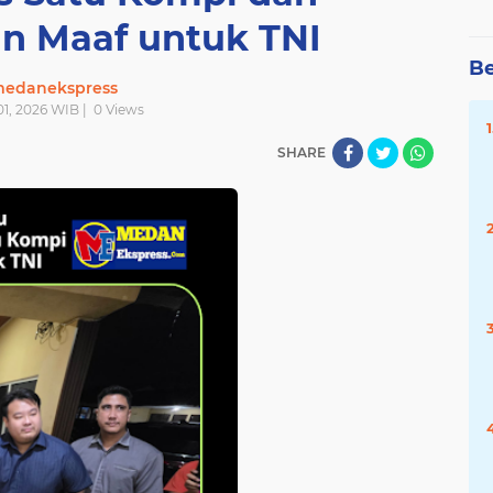
 Maaf untuk TNI
Be
edanekspress
 01, 2026 WIB |
0
Views
SHARE