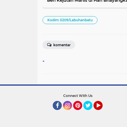
Beri Kejutan Manis di Hari Bhayangk
Kodim 0209/Labuhanbatu
komentar
-
Connect With Us
Facebook
Instagram
Pinterest
Twitter
YouTube