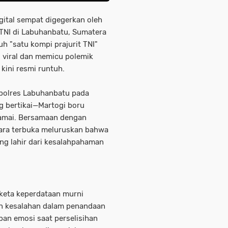
ital sempat digegerkan oleh
 TNI di Labuhanbatu, Sumatera
 "satu kompi prajurit TNI"
u viral dan memicu polemik
 kini resmi runtuh.
apolres Labuhanbatu pada
g bertikai—Martogi boru
amai. Bersamaan dengan
ara terbuka meluruskan bahwa
ang lahir dari kesalahpahaman
gketa keperdataan murni
an kesalahan dalam penandaan
upan emosi saat perselisihan