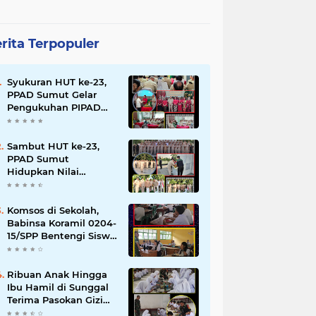
rita Terpopuler
Syukuran HUT ke-23,
PPAD Sumut Gelar
Pengukuhan PIPAD
Hingga Tradisi
Kekeluargaan
Sambut HUT ke-23,
PPAD Sumut
Hidupkan Nilai
Pahlawan di TMP
Bukit Barisan
Komsos di Sekolah,
Babinsa Koramil 0204-
15/SPP Bentengi Siswa
SMPN 1 Sipispis dari
Bahaya Narkotika
Ribuan Anak Hingga
Ibu Hamil di Sunggal
Terima Pasokan Gizi
Gratis dari TNI dan