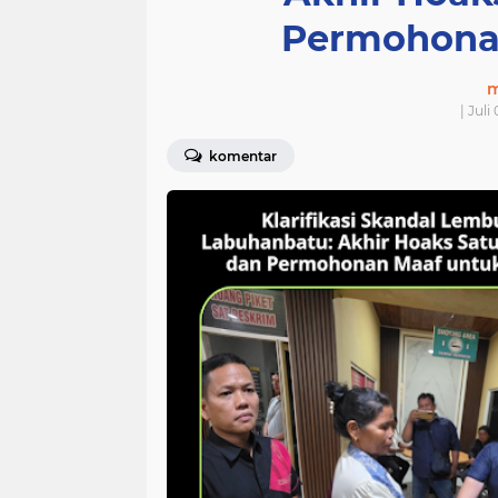
Permohonan
m
| Juli
komentar