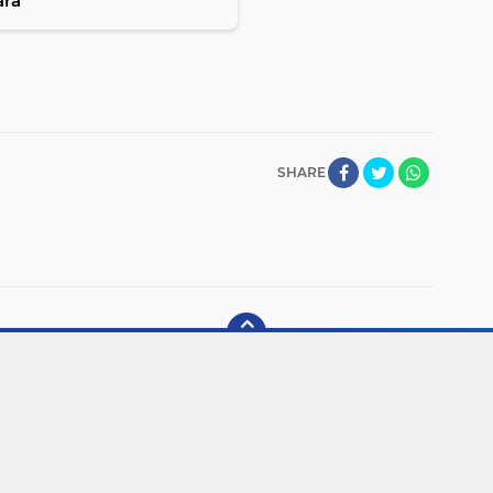
ara
SHARE