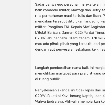
Sadar bahwa ego personal mereka telah 
baik komando militer, Martogi dan Jefry
rilis permohonan maaf tertulis dan lisan.
mendalam tersebut ditujukan langsung ke
militer: Panglima TNI, Kepala Staf Angka
I/Bukit Barisan, Danrem 022/Pantai Timur
0209/Labuhanbatu. "Kami fahami TNI milik 
mau ada pihak-pihak yang tersakiti dari p
dengan raut penyesalan sekaligus keikhla
Langkah pembersihan nama baik ini menjad
memulihkan martabat para prajurit yang s
di ruang publik.
Penyelesaian skandal ini tidak lepas dari s
0209/LB Letkol Kav Hanung Kaptiaji dan 
Wahyu Endrajaya. Alih-alih membiarkan konf