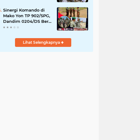
YPPSDP
Sinergi Komando di
Mako Yon TP 902/SPG,
Dandim 0204/DS Beri
Penghormatan Khusus
ke Menhan RI
Lihat Selengkapnya