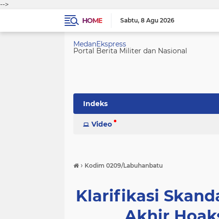
-->
HOME
Sabtu
8 Agu 2026
MedanEkspress
Portal Berita Militer dan Nasional
Indeks
Video
›
Kodim 0209/Labuhanbatu
Klarifikasi Skan
Akhir Hoak