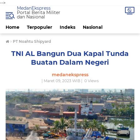
-->
MedanEkspress
Portal Berita Militer
dan Nasional
Home
Terpopuler
Indeks
Nasional
›
PT Noahtu Shipyard
TNI AL Bangun Dua Kapal Tunda
Buatan Dalam Negeri
medanekspress
| Maret 09, 2023 WIB |
0
Views