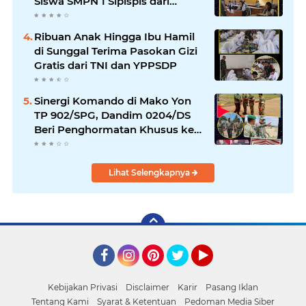
Siswa SMPN 1 Sipispis dari
Bahaya Narkotika
Ribuan Anak Hingga Ibu Hamil
di Sunggal Terima Pasokan Gizi
Gratis dari TNI dan YPPSDP
Sinergi Komando di Mako Yon
TP 902/SPG, Dandim 0204/DS
Beri Penghormatan Khusus ke
Menhan RI
Lihat Selengkapnya
Facebook
Instagram
Pinterest
Twitter
YouTube
Kebijakan Privasi
Disclaimer
Karir
Pasang Iklan
Tentang Kami
Syarat & Ketentuan
Pedoman Media Siber