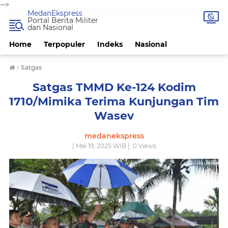
-->
MedanEkspress
Portal Berita Militer
dan Nasional
Home
Terpopuler
Indeks
Nasional
›
Satgas
Satgas TMMD Ke-124 Kodim
1710/Mimika Terima Kunjungan Tim
Wasev
medanekspress
| Mei 19, 2025 WIB |
0
Views