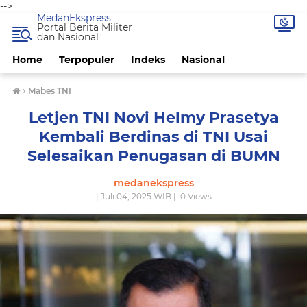
-->
MedanEkspress
Portal Berita Militer
dan Nasional
Home
Terpopuler
Indeks
Nasional
›
Mabes TNI
Letjen TNI Novi Helmy Prasetya
Kembali Berdinas di TNI Usai
Selesaikan Penugasan di BUMN
medanekspress
| Juli 04, 2025 WIB |
0
Views