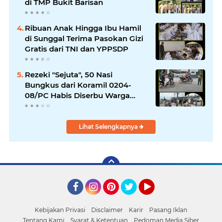
di TMP Bukit Barisan
Ribuan Anak Hingga Ibu Hamil
di Sunggal Terima Pasokan Gizi
Gratis dari TNI dan YPPSDP
Rezeki "Sejuta", 50 Nasi
Bungkus dari Koramil 0204-
08/PC Habis Diserbu Warga
Pantai Cermin
Lihat Selengkapnya
Facebook
Instagram
Pinterest
Twitter
YouTube
Kebijakan Privasi
Disclaimer
Karir
Pasang Iklan
Tentang Kami
Syarat & Ketentuan
Pedoman Media Siber