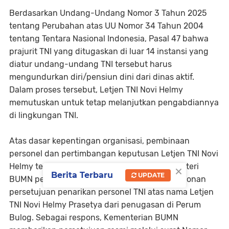
Berdasarkan Undang-Undang Nomor 3 Tahun 2025
tentang Perubahan atas UU Nomor 34 Tahun 2004
tentang Tentara Nasional Indonesia, Pasal 47 bahwa
prajurit TNI yang ditugaskan di luar 14 instansi yang
diatur undang-undang TNI tersebut harus
mengundurkan diri/pensiun dini dari dinas aktif.
Dalam proses tersebut, Letjen TNI Novi Helmy
memutuskan untuk tetap melanjutkan pengabdiannya
di lingkungan TNI.
Atas dasar kepentingan organisasi, pembinaan
personel dan pertimbangan keputusan Letjen TNI Novi
×
Helmy tersebut, Panglima TNI bersurat ke Menteri
Berita Terbaru
UPDATE
BUMN per tanggal 5 Juni 2025 perihal permohonan
persetujuan penarikan personel TNI atas nama Letjen
TNI Novi Helmy Prasetya dari penugasan di Perum
Bulog. Sebagai respons, Kementerian BUMN