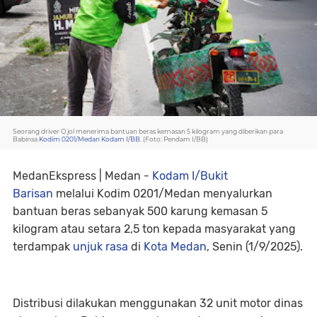
Seorang driver Ojol menerima bantuan beras kemasan 5 kilogram yang diberikan para
Babinsa
Kodim 0201/Medan
Kodam I/BB
. (Foto: Pendam I/BB)
MedanEkspress | Medan -
Kodam I/Bukit
Barisan
melalui Kodim 0201/Medan menyalurkan
bantuan beras sebanyak 500 karung kemasan 5
kilogram atau setara 2,5 ton kepada masyarakat yang
terdampak
unjuk rasa
di
Kota Medan
, Senin (1/9/2025).
Distribusi dilakukan menggunakan 32 unit motor dinas