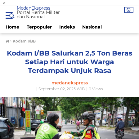
-->
MedanEkspress
Portal Berita Militer
dan Nasional
Home
Terpopuler
Indeks
Nasional
›
Kodam I/BB
Kodam I/BB Salurkan 2,5 Ton Beras
Setiap Hari untuk Warga
Terdampak Unjuk Rasa
medanekspress
| September 02, 2025 WIB |
0
Views