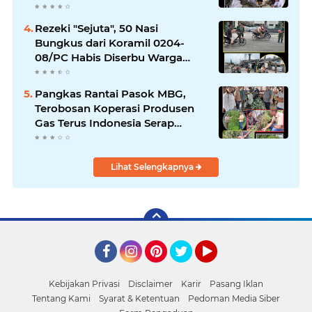
Rezeki "Sejuta", 50 Nasi
Bungkus dari Koramil 0204-
08/PC Habis Diserbu Warga
Pantai Cermin
Pangkas Rantai Pasok MBG,
Terobosan Koperasi Produsen
Gas Terus Indonesia Serap
Panen Petani
Lihat Selengkapnya
Facebook
Instagram
Pinterest
Twitter
YouTube
Kebijakan Privasi
Disclaimer
Karir
Pasang Iklan
Tentang Kami
Syarat & Ketentuan
Pedoman Media Siber