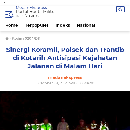
-->
MedanEkspress
Portal Berita Militer
dan Nasional
Home
Terpopuler
Indeks
Nasional
›
Kodim 0204/DS
Sinergi Koramil, Polsek dan Trantib
di Kotarih Antisipasi Kejahatan
Jalanan di Malam Hari
medanekspress
| Oktober 28, 2025 WIB |
0
Views