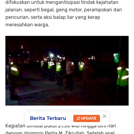
difokuskan untuk mengantisipasi tindak kejahatan
jalanan, seperti begal, geng motor, perampokan dan
pencurian, serta aksi balap liar yang kerap
meresahkan warga.
×
Berita Terbaru
UPDATE
Kegiatan dimulai pukul 21.30 WIB hingga dini hari
dengan dipimpin Pelda M. Zikrullah. Setelah apel