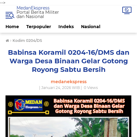
-->
MedanEkspress
Portal Berita Militer
dan Nasional
Home
Terpopuler
Indeks
Nasional
›
Kodim 0204/DS
Babinsa Koramil 0204-16/DMS dan
Warga Desa Binaan Gelar Gotong
Royong Sabtu Bersih
medanekspress
| Januari 24, 2026 WIB |
0
Views