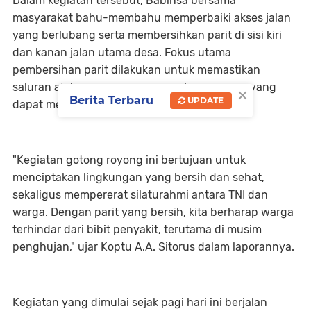
Dalam kegiatan tersebut, Babinsa bersama
masyarakat bahu-membahu memperbaiki akses jalan
yang berlubang serta membersihkan parit di sisi kiri
dan kanan jalan utama desa. Fokus utama
pembersihan parit dilakukan untuk memastikan
saluran air lancar guna mencegah genangan yang
×
Berita Terbaru
UPDATE
dapat menjadi sarang penyakit.
"Kegiatan gotong royong ini bertujuan untuk
menciptakan lingkungan yang bersih dan sehat,
sekaligus mempererat silaturahmi antara TNI dan
warga. Dengan parit yang bersih, kita berharap warga
terhindar dari bibit penyakit, terutama di musim
penghujan," ujar Koptu A.A. Sitorus dalam laporannya.
Kegiatan yang dimulai sejak pagi hari ini berjalan