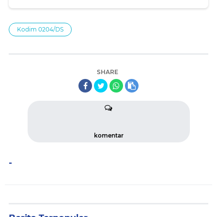
Duka Istri Prajurit di Sibiru-biru
Kodim 0204/DS
SHARE
komentar
-